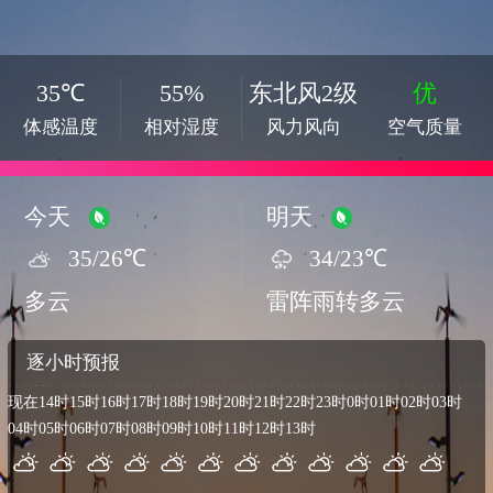
35℃
55%
东北风2级
优
体感温度
相对湿度
风力风向
空气质量
今天
明天
35/26℃
34/23℃
多云
雷阵雨转多云
逐小时预报
现在
14时
15时
16时
17时
18时
19时
20时
21时
22时
23时
0时
01时
02时
03时
04时
05时
06时
07时
08时
09时
10时
11时
12时
13时